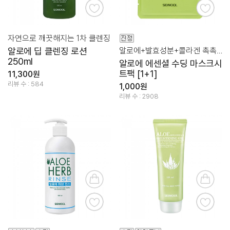
자연으로 깨끗해지는 1차 클렌징
알로에 딥 클렌징 로션
알로에+발효성분+콜라겐 촉촉한 건강함
250ml
알로에 에센셜 수딩 마스크시
트팩 [1+1]
11,300원
리뷰 수 : 584
1,000원
리뷰 수 : 2908