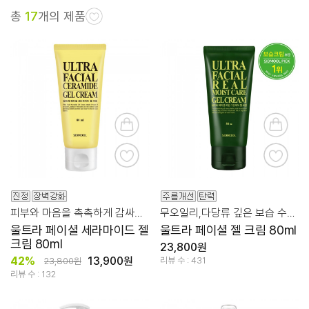
총
17
개의 제품
피부와 마음을 촉촉하게 감싸드리는
무오일리,다당류 깊은 보습 수분 보습 젤 크림
울트라 페이셜 세라마이드 젤
울트라 페이셜 젤 크림 80ml
크림 80ml
23,800원
42%
13,900원
리뷰 수 : 431
23,800원
리뷰 수 : 132