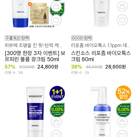
피부에 조명을 킨 듯! 탄력 케어를 위한 보르피린 광크림
리포좀 바이오톡스 1.1ppm 데일리 주름, 탄력 케어!
[300명 한정 3차 이벤트] 보
스킨소스 리포좀 바이오톡스
르피린 볼륨 광크림 50ml
크림 80ml
57%
24,800원
38%
28,600원
57,200원
46,000원
리뷰 수 : 56
리뷰 수 : 19