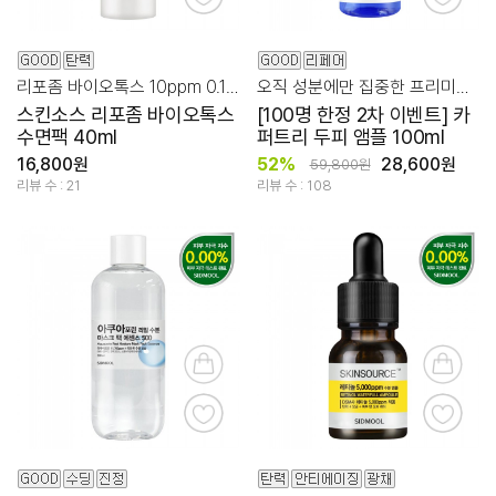
리포좀 바이오톡스 10ppm 0.1% 집중 탄력 숙면팩!
오직 성분에만 집중한 프리미엄 두피 케어 앰플
스킨소스 리포좀 바이오톡스
[100명 한정 2차 이벤트] 카
수면팩 40ml
퍼트리 두피 앰플 100ml
16,800원
52%
28,600원
59,800원
리뷰 수 : 21
리뷰 수 : 108