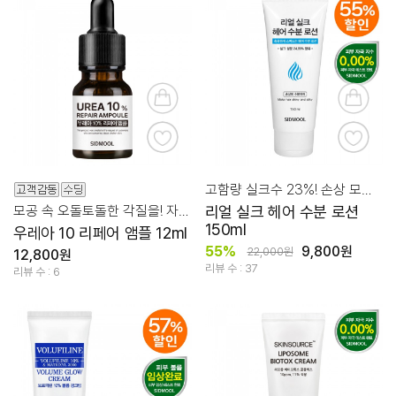
고함량 실크수 23%! 손상 모발 윤기 코팅 로션
모공 속 오돌토돌한 각질을! 자극없이 부드럽게 케어
리얼 실크 헤어 수분 로션
150ml
우레아 10 리페어 앰플 12ml
55%
9,800원
22,000원
12,800원
리뷰 수 : 37
리뷰 수 : 6