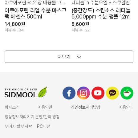
아쿠아포린 팩 21장 내용물 그대로 한병에! 용량은 넉넉하게!
레티놀 in 수분오일 + 스쿠알란
아쿠아포린 리얼 수분 마스크
(중간강도) 스킨소스 레티놀
팩 에센스 500ml
5,000ppm 수분 앰플 12ml
14,800원
8,600원
리뷰 수 : 84
리뷰 수 : 22
더보기
회사소개
이용약관
개인정보처리방침
이용안내
영상정보처리기기 운영/관리 방침
무이자 할부 혜택
PC버전