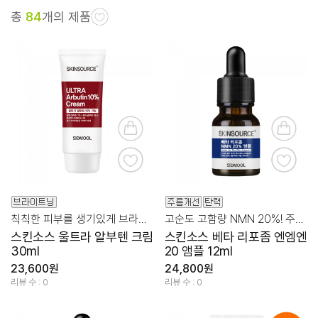
총
84
개의 제품
칙칙한 피부를 생기있게 브라이트닝 케어!
고순도 고함량 NMN 20%! 주름, 탄력케어 앰플
스킨소스 울트라 알부텐 크림
스킨소스 베타 리포좀 엔엠엔
30ml
20 앰플 12ml
23,600원
24,800원
리뷰 수 : 0
리뷰 수 : 0