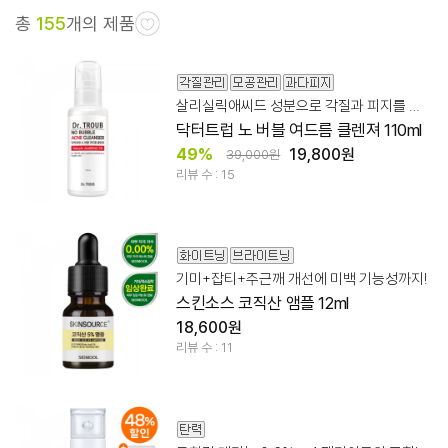
총
155
개의 제품
살리실릭애씨드 성분으로 각질과 피지를 꼼꼼히 정돈!
닥터트럽 노 버블 여드름 클렌져 110ml
49%
19,800원
39,000원
리뷰 수 : 15
기미+잡티+주근깨 개선에 미백 기능성까지!
스킨소스 코직산 앰플 12ml
18,600원
리뷰 수 : 11