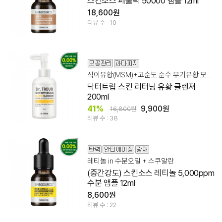
스킨소스 페룰릭 50000 앰플 12ml
18,600원
리뷰 수 : 10
식이유황(MSM)+고순도 순수 무기유황 모공 클렌져
닥터트럽 스킨 리터닝 유황 클렌져
200ml
41%
9,900원
16,800원
리뷰 수 : 38
레티놀 in 수분오일 + 스쿠알란
(중간강도) 스킨소스 레티놀 5,000ppm
수분 앰플 12ml
8,600원
리뷰 수 : 22