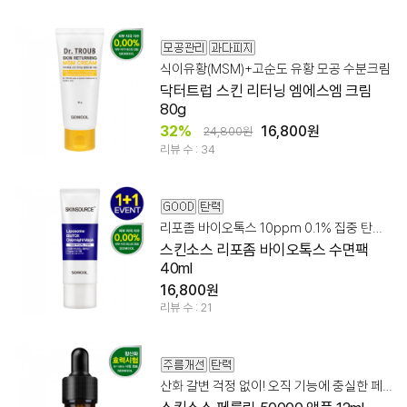
식이유황(MSM)+고순도 유황 모공 수분크림
닥터트럽 스킨 리터닝 엠에스엠 크림
80g
32%
16,800원
24,800원
리뷰 수 : 34
리포좀 바이오톡스 10ppm 0.1% 집중 탄력 숙면팩!
스킨소스 리포좀 바이오톡스 수면팩
40ml
16,800원
리뷰 수 : 21
산화 갈변 걱정 없이! 오직 기능에 충실한 페룰릭 앰플