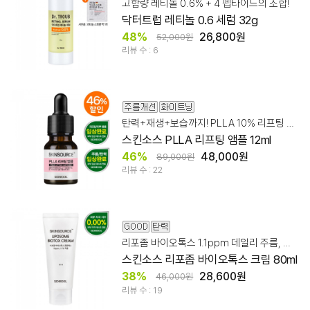
고함량 레티놀 0.6% + 4 펩타이드의 조합!
닥터트럽 레티놀 0.6 세럼 32g
48%
26,800원
52,000원
리뷰 수 : 6
탄력+재생+보습까지! PLLA 10% 리프팅 앰플
스킨소스 PLLA 리프팅 앰플 12ml
46%
48,000원
89,000원
리뷰 수 : 22
리포좀 바이오톡스 1.1ppm 데일리 주름, 탄력 케어!
스킨소스 리포좀 바이오톡스 크림 80ml
38%
28,600원
46,000원
리뷰 수 : 19