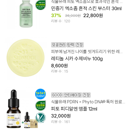
식물유래 피토 엑소좀으로 효과적인 흔적 스킨 케어
민중기 엑소좀 흔적 스킨 부스터 30ml
37%
22,800원
36,000원
리뷰 수 : 120
피부에 남겨진 나이를 씻겨드리기 위한 레티놀시카 비누
레티놀 시카 수제비누 100g
8,600원
리뷰 수 : 15
식물유래 PDRN = Phyto DNA® 특허 원료 99.96%
피토 피디알엔 앰플 12ml
32,000원
리뷰 수 : 161