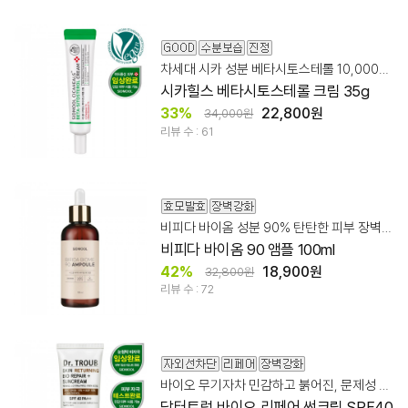
차세대 시카 성분 베타시토스테롤 10,000ppm + 판테놀
시카힐스 베타시토스테롤 크림 35g
33%
22,800원
34,000원
리뷰 수 : 61
비피다 바이옴 성분 90% 탄탄한 피부 장벽 관리에 도움
비피다 바이옴 90 앰플 100ml
42%
18,900원
32,800원
리뷰 수 : 72
바이오 무기자차 민감하고 붉어진, 문제성 피부
닥터트럽 바이오 리페어 썬크림 SPF40