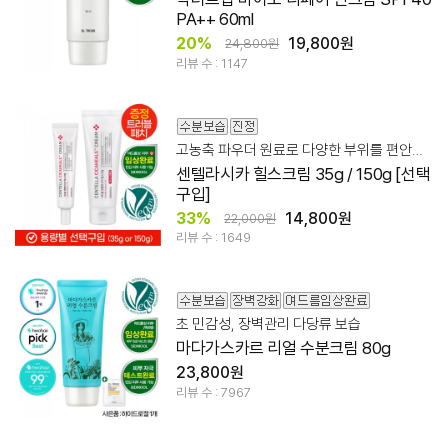
PA++ 60ml
20%
19,800원
24,800원
리뷰 수 : 1147
고농축 파우더 원료로 다양한 부위를 편안하고 깨끗하게
센텔라시카 힐스크림 35g / 150g [선택
구입]
33%
14,800원
22,000원
리뷰 수 : 1649
초 민감성, 장벽관리 다당류 보습
마다가스카르 리얼 수분크림 80g
23,800원
리뷰 수 : 7967