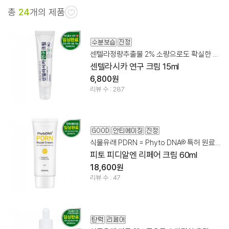
총
24
개의 제품
센텔라정량추출물 2% 소량으로도 확실한 스팟 집중 케어
센텔라시카 연구 크림 15ml
6,800원
리뷰 수 : 287
식물유래 PDRN = Phyto DNA® 특허 원료 50%
피토 피디알엔 리페어 크림 60ml
18,600원
리뷰 수 : 47