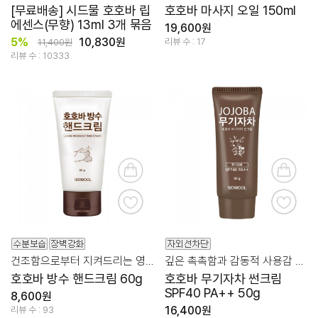
[무료배송] 시드물 호호바 립
호호바 마사지 오일 150ml
에센스(무향) 13ml 3개 묶음
19,600원
5%
10,830원
리뷰 수 : 17
11,400원
리뷰 수 : 10333
건조함으로부터 지켜드리는 영양 보습 핸드크림
깊은 촉촉함과 감동적 사용감 호호바 무기자차 썬크림
호호바 방수 핸드크림 60g
호호바 무기자차 썬크림
SPF40 PA++ 50g
8,600원
16,400원
리뷰 수 : 93