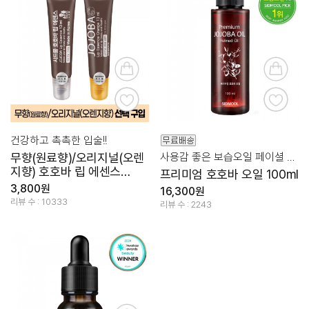
건강하고 촉촉한 입술!!
무향(원료향)/오리지널(오렌
사용감 좋은 보습오일 페이셜 & 바디
지향) 호호바 립 에센스
프리미엄 호호바 오일 100ml
13ml [선택구입]
3,800원
16,300원
리뷰 수 : 10333
리뷰 수 : 2243