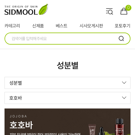
0
카테고리
신제품
베스트
시사모게시판
포토후기
성분별
성분별
호호바