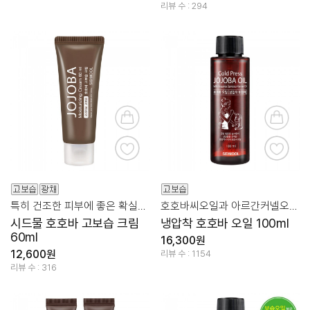
리뷰 수 : 294
특히 건조한 피부에 좋은 확실한 보습 크림
호호바씨오일과 아르간커넬오일의 환상 조합
시드물 호호바 고보습 크림
냉압착 호호바 오일 100ml
60ml
16,300원
12,600원
리뷰 수 : 1154
리뷰 수 : 316