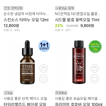
순수한 냉압착 비정제 타마누오일 100%
NO끈적임 NO혼합오일 물광보습 냉압착비정제
스킨소스 타마누 오일 12ml
시드물 발효 동백오일 11ml
12,800원
22%
9,800원
12,600원
리뷰 수 : 445
리뷰 수 : 977
사용감 좋은 탄력 페이스 오일
사용감 좋은 보습오일 페이셜 & 바디
타임리벌즈드 페이셜 오일
프리미엄 호호바 오일 100ml