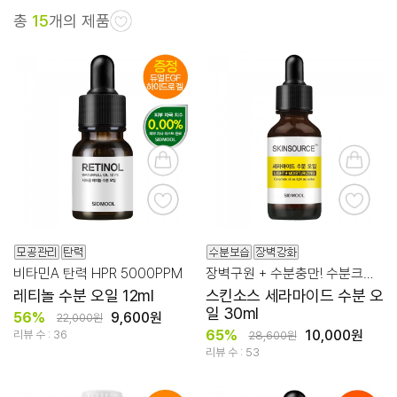
총
15
개의 제품
비타민A 탄력 HPR 5000PPM
장벽구원 + 수분충만! 수분크림을 닮은 수분오일
레티놀 수분 오일 12ml
스킨소스 세라마이드 수분 오
일 30ml
56%
9,600원
22,000원
65%
10,000원
리뷰 수 : 36
28,600원
리뷰 수 : 53