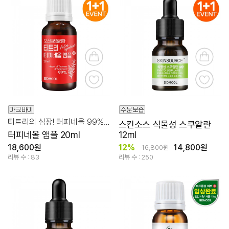
티트리의 심장! 터피네올 99% 편안한 문제성 피부 케어!
스킨소스 식물성 스쿠알란
터피네올 앰플 20ml
12ml
18,600원
12%
14,800원
16,800원
리뷰 수 : 83
리뷰 수 : 250