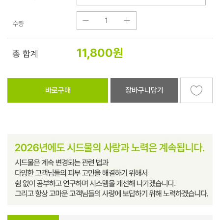
수량
11,800
원
총 합계
바로구매
장바구니담기