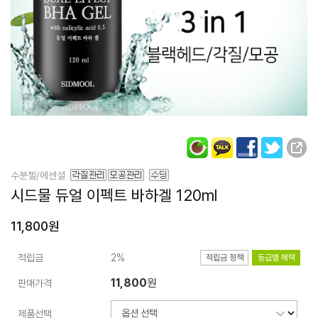
수분젤/에센셜
시드물 듀얼 이펙트
바하겔 120ml
11,800원
적립금
2%
적립금 정책
등급별 혜택
11,800
원
판매가격
제품선택