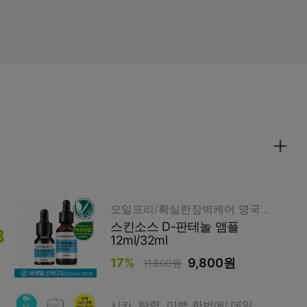
오일프리/확실한장벽케어 영국산 D-판테놀 30%
스킨소스 D-판테놀 앰플
12ml/32ml
17%
9,800원
11,800원
시카, 탄력, 미백 한번에! 데일리 흔적 케어