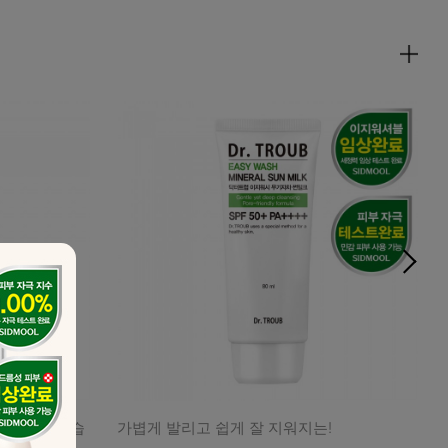
분+진정+보습
가볍게 발리고 쉽게 잘 지워지는!