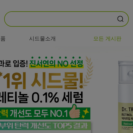
제품
시드물소개
모든 게시판
카테고리별
기능/고민별
성분별
비누/클렌징
트러블/시카
EGF/FGF/IGF
마스크/팩/필링
민감/건조/속당
콜라겐
김
스킨/토너/미스
히알루론산
트
미백/화이트닝/
병풀/센텔라
흔적
앰플/에센스/세
판테놀
럼
안티에이징/주