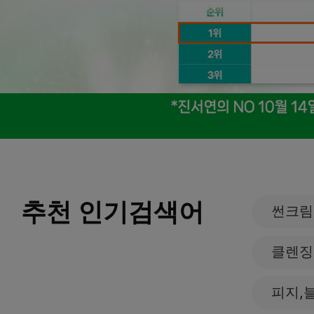
피부타입별
추천 인기검색어
썬크림
클렌징
피지,