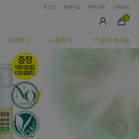
로그인
회원가입
주문조회
고객센터
0
포토후기
사용후기
1:1 문의 게시판
피부타입별
커뮤니티
마이페이지
건성
시사모
주문조회
중성
상품문의
장바구니
지성
시드물통신
최근본상품
복합성
전 어떻게 써요?
위시리스트
민감성
공지사항