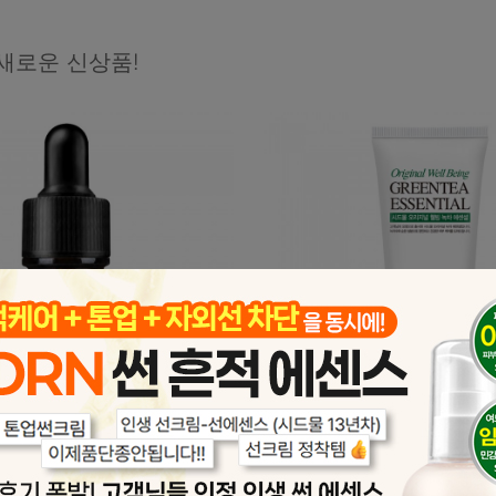
새로운 신상품!
모공 속 오돌토돌한 각질을! 자극없이 부드럽게 케어
녹차수와 순한 성분의 조합! 수