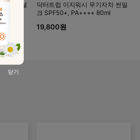
녹차 에센셜
닥터트럽 이지워시 무기자차 썬밀
크 SPF50+, PA++++ 80ml
0원
19,800원
닫기