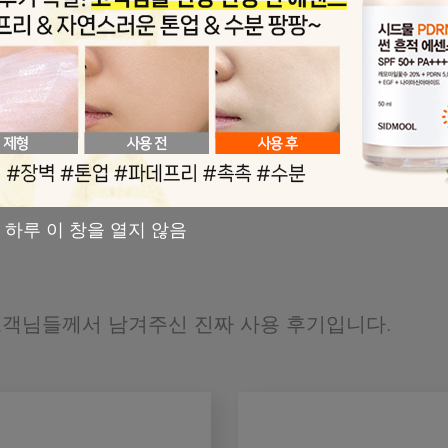
우레아 10 리페어 앰플 12ml
시드물 오리지널 웰빙 
165ml
원
49%
8,50
16,800원
 하루 이 창을 열지 않음
객님들께서 남겨주신 진짜 사용 후기입니다.