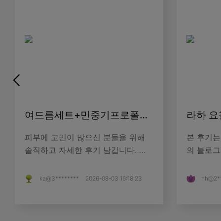
여드름세트+민중기프로폴리스7500
피부에 고민이 많으신 분들을 위해
본 후기는
솔직하고 자세한 후기 남깁니다. 시
의 블로그
드물에 입문한 지 약 한달 정도 되었
올라갑니다
고, 생각보다 빠른 시기 내 에 좋은
젖, 사마
ka@3********
2026-08-03 16:18:23
nh@2*
효과를 봐서 꼭 후기를 남기고 싶었
살아가지만
습니다. 제 피부타입은 지복합...
주위에는 