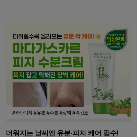
남성화장품
티트리
내츄럴99
무오일
세라마이드
글루타치온
트라넥사믹
피디알엔
더워지는 날씨엔 유분·피지 케어 필수!