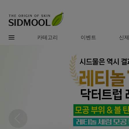
카테고리
이벤트
신
#전체메뉴
전제품보기
신제품
카테고리별
베스트
이벤트
기능/고민별
임상별
성분별