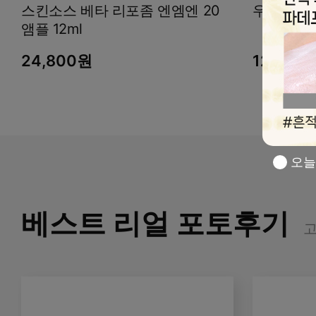
스킨소스 베타 리포좀 엔엠엔 20
앰플 12ml
24,800원
12,800
오늘
베스트 리얼 포토후기
고