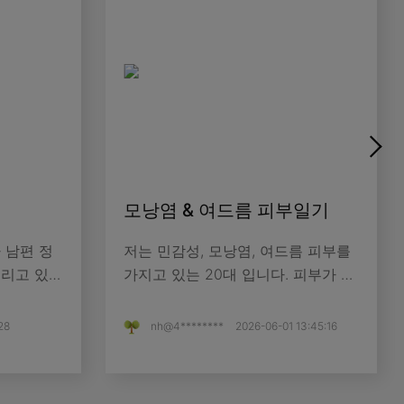
모낭염 & 여드름 피부일기
정
저는 민감성, 모낭염, 여드름 피부를
뿌리고 있어
가지고 있는 20대 입니다. 피부가 안
좋았던 적은 마스크를 쓰던 코로나
시절부터였던 것 같습니다. 여드름
28
nh@4********
2026-06-01 13:45:16
 달라진점
뿐만 아니라 조금 작은 노란 여드름
..
같은게 모낭염이라는 것...