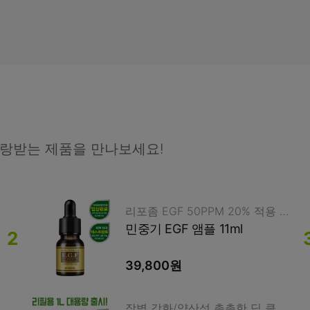
랑받는 제품을 만나보세요!
리포좀 EGF 50PPM 20% 적용 리페어/주름개선
민중기 EGF 앰플 11ml
39,800원
장벽 강화/약산성 촉촉한 딥 클렌징