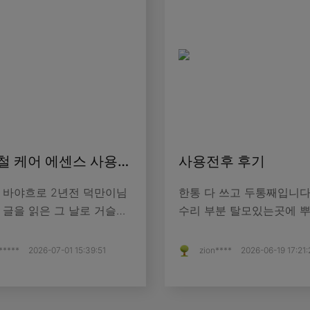
라하 요철 케어 에센스 사용후기
사용전후 후기
 바야흐로 2년전 덕만이님
한통 다 쓰고 두통째입니다 남편 
 글을 읽은 그 날로 거슬러
수리 부분 탈모있는곳에 
.어떤 사람들은 평생 쥐
요 전후 사진이 넘 차이 나보이긴한
귀 하나 없이 깨끗한 피부로
데 전 사진이 운동후 땀난상태라 감
*****
2026-07-01 15:39:51
zion****
2026-06-19 17:21:
 저는 20대 중반부터 목
안하시고 봐주시고 뿌린후
쥐젖이 서서히 퍼...
은 머리가 볼륨감이 생기고.