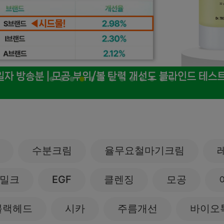
름/탄력
레티놀
수분젤/에센셜
모공/피지/블랙
녹차/EGCG
로션
헤드
알로에
크림
각질관리
어성초
썬케어
장벽케어
아하/바하/파하/
오일
무기자차
라하
바디/헤어/핸드/
레이저관리
징크
풋
탈모케어
봉독/프로폴리스
메이크업
수분크림
동물성프리
율무요철마기크림
호호바
립/아이
예비맘
달팽이
건강식품
밀크
EGF
클렌징
모공
미취학
카렌듈라
소품
청소년
블랙헤드
시카
주름개선
바이오
동백