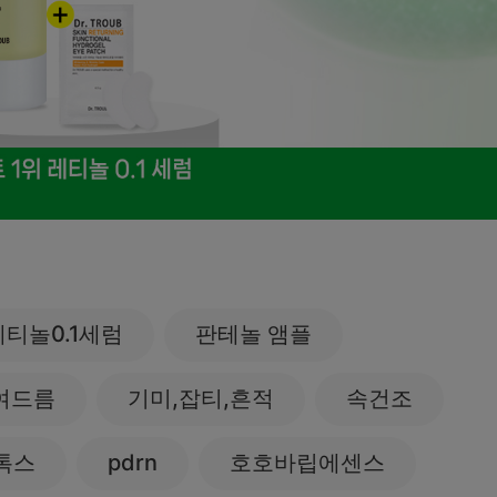
미생물&방사능
검사
텍스트 사용후기
포토사용 후기
성분사전
해외배송문의
시드물 매니아
레티놀0.1세럼
판테놀 앰플
여드름
기미,잡티,흔적
속건조
톡스
pdrn
호호바립에센스