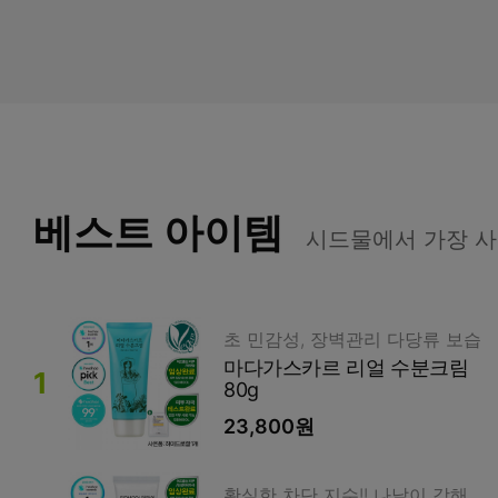
베스트 아이템
시드물에서 가장 사
초 민감성, 장벽관리 다당류 보습
마다가스카르 리얼 수분크림
80g
23,800원
확실한 차단 지수!! 나날이 강해지는 햇살, 덕만이가 지켜드립니다!