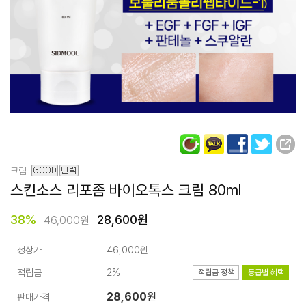
크림
스킨소스 리포좀 바이오톡스 크림
80ml
38
%
28,600원
46,000원
정상가
46,000원
적립금
2%
적립금 정책
등급별 혜택
28,600
원
판매가격