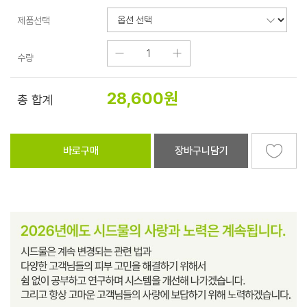
제품선택
수량
28,600
원
총 합계
바로구매
장바구니담기