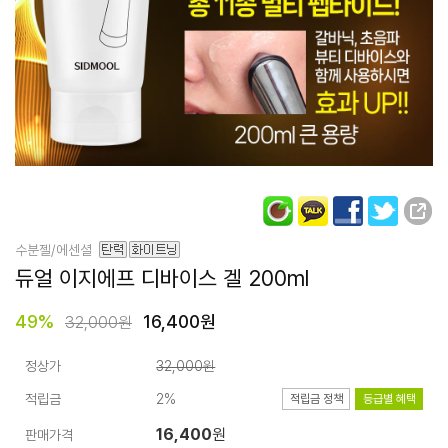
수분젤/에센셜
듀얼 이지에프
디바이스 겔 200ml
49
%
16,400원
32,000원
정상가
32,000원
적립금
2%
적립금 정책
등급별 혜택
16,400
원
판매가격