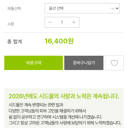
제품선택
수량
16,400
원
총 합계
바로구매
장바구니담기