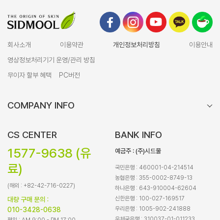
회사소개
이용약관
개인정보처리방침
이용안내
영상정보처리기기 운영/관리 방침
무이자 할부 혜택
PC버전
COMPANY INFO
CS CENTER
BANK INFO
1577-9638 (유
예금주 : (주)시드물
료)
국민은행 : 460001-04-214514
농협은행 : 355-0002-8749-13
(해외 : +82-42-716-0227)
하나은행 : 643-910004-62604
신한은행 : 100-027-169517
대량 구매 문의 :
우리은행 : 1005-902-241888
010-3428-0638
우체국은행 : 310037-01-011233