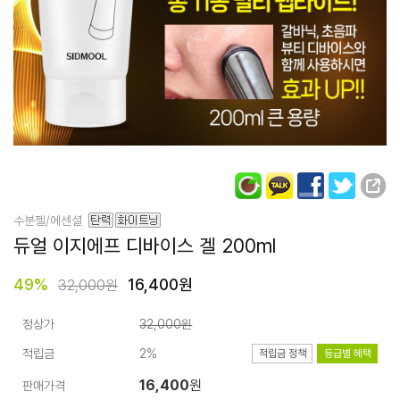
수분젤/에센셜
듀얼 이지에프
디바이스 겔 200ml
49
%
16,400원
32,000원
정상가
32,000원
적립금
2%
적립금 정책
등급별 혜택
16,400
원
판매가격