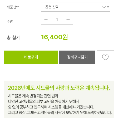
제품선택
수량
16,400
원
총 합계
바로구매
장바구니담기