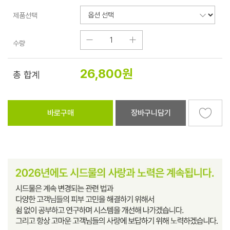
제품선택
수량
26,800
원
총 합계
바로구매
장바구니담기