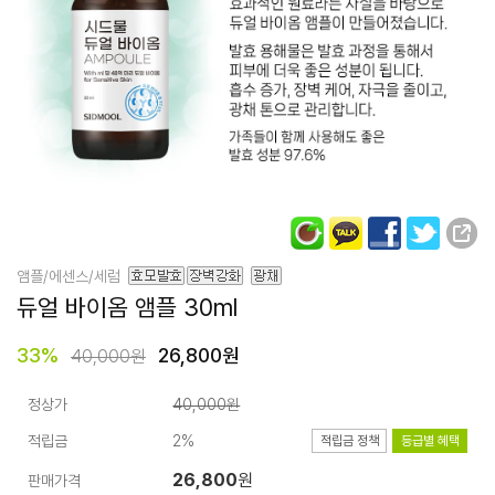
앰플/에센스/세럼
듀얼 바이옴 앰플
30ml
33
%
26,800원
40,000원
정상가
40,000원
적립금
2%
적립금 정책
등급별 혜택
26,800
원
판매가격