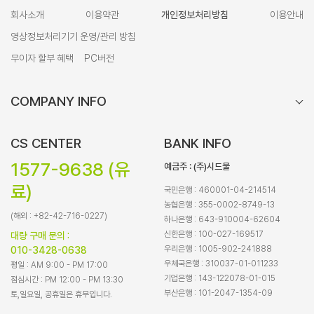
회사소개
이용약관
개인정보처리방침
이용안내
영상정보처리기기 운영/관리 방침
무이자 할부 혜택
PC버전
COMPANY INFO
CS CENTER
BANK INFO
1577-9638 (유
예금주 : (주)시드물
료)
국민은행 : 460001-04-214514
농협은행 : 355-0002-8749-13
(해외 : +82-42-716-0227)
하나은행 : 643-910004-62604
신한은행 : 100-027-169517
대량 구매 문의 :
우리은행 : 1005-902-241888
010-3428-0638
우체국은행 : 310037-01-011233
평일 : AM 9:00 - PM 17:00
기업은행 : 143-122078-01-015
점심시간 : PM 12:00 - PM 13:30
부산은행 : 101-2047-1354-09
토,일요일, 공휴일은 휴무입니다.