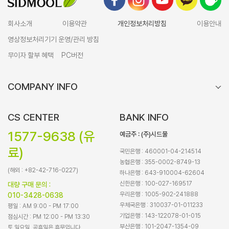
회사소개
이용약관
개인정보처리방침
이용안내
영상정보처리기기 운영/관리 방침
무이자 할부 혜택
PC버전
COMPANY INFO
CS CENTER
BANK INFO
1577-9638 (유
예금주 : (주)시드물
료)
국민은행 : 460001-04-214514
농협은행 : 355-0002-8749-13
(해외 : +82-42-716-0227)
하나은행 : 643-910004-62604
신한은행 : 100-027-169517
대량 구매 문의 :
우리은행 : 1005-902-241888
010-3428-0638
우체국은행 : 310037-01-011233
평일 : AM 9:00 - PM 17:00
기업은행 : 143-122078-01-015
점심시간 : PM 12:00 - PM 13:30
부산은행 : 101-2047-1354-09
토,일요일, 공휴일은 휴무입니다.