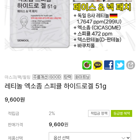
마스크/팩/필링
레티놀 엑소좀 스피큘 하이드로겔 51g
9,600원
적립금
2%
적립금 정책
등급별 혜택
9,600
원
판매가격
제품선택