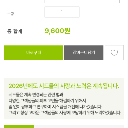
수량
9,600
원
총 합계
바로구매
장바구니담기