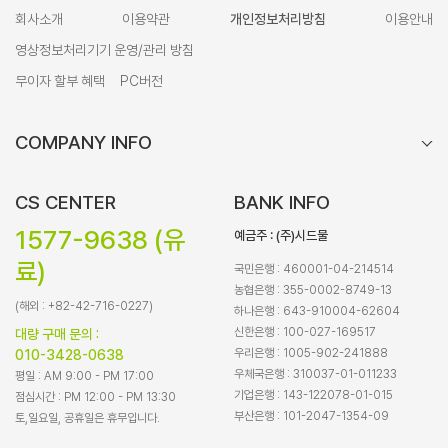
회사소개
이용약관
개인정보처리방침
이용안내
영상정보처리기기 운영/관리 방침
무이자 할부 혜택
PC버전
COMPANY INFO
CS CENTER
BANK INFO
1577-9638 (유
예금주 : (주)시드물
료)
국민은행 : 460001-04-214514
농협은행 : 355-0002-8749-13
(해외 : +82-42-716-0227)
하나은행 : 643-910004-62604
신한은행 : 100-027-169517
대량 구매 문의 :
우리은행 : 1005-902-241888
010-3428-0638
우체국은행 : 310037-01-011233
평일 : AM 9:00 - PM 17:00
기업은행 : 143-122078-01-015
점심시간 : PM 12:00 - PM 13:30
부산은행 : 101-2047-1354-09
토,일요일, 공휴일은 휴무입니다.