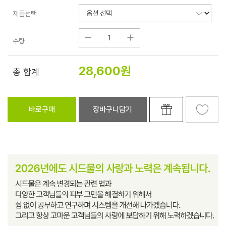
제품선택
수량
28,600
원
총 합계
바로구매
장바구니담기