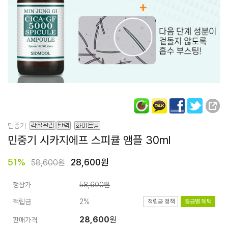
민중기
민중기 시카지에프 스피큘 앰플
30ml
51
%
28,600원
58,600원
정상가
58,600원
적립금
2%
적립금 정책
등급별 혜택
28,600
원
판매가격