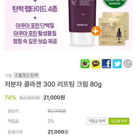
크림
저분자 콜라겐 300
리프팅 크림 80g
74
%
21,000원
82,000원
정상가
82,000원
적립금
2%
적립금 정책
등급별 혜택
21,000
원
판매가격