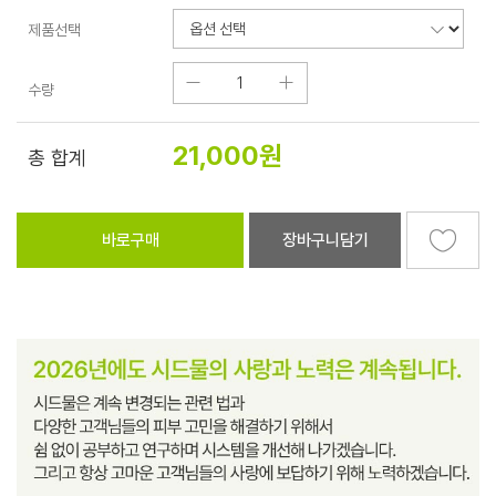
제품선택
수량
21,000
원
총 합계
바로구매
장바구니담기