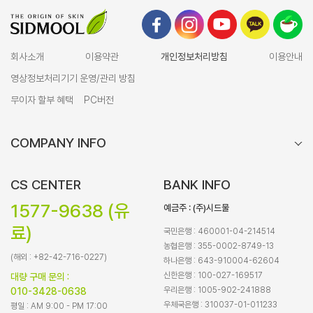
회사소개
이용약관
개인정보처리방침
이용안내
영상정보처리기기 운영/관리 방침
무이자 할부 혜택
PC버전
COMPANY INFO
CS CENTER
BANK INFO
1577-9638 (유
예금주 : (주)시드물
료)
국민은행 : 460001-04-214514
농협은행 : 355-0002-8749-13
(해외 : +82-42-716-0227)
하나은행 : 643-910004-62604
신한은행 : 100-027-169517
대량 구매 문의 :
우리은행 : 1005-902-241888
010-3428-0638
우체국은행 : 310037-01-011233
평일 : AM 9:00 - PM 17:00