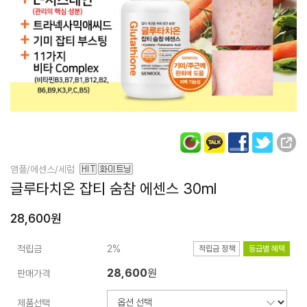
앰플/에센스/세럼
글루타치온
잡티 숨참 에센스
30ml
28,600원
적립금
2%
적립금 정책
등급별 혜택
28,600
원
판매가격
제품선택