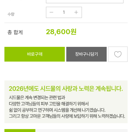
수량
28,600
원
총 합계
바로구매
장바구니담기