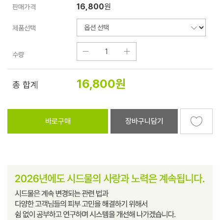
16,800
원
판매가격
제품선택
수량
16,800
원
총 합계
바로구매
장바구니담기