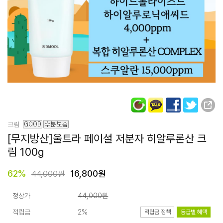
크림
[무지방산]울트라 페이셜
저분자 히알루론산
크
림 100g
62
%
16,800원
44,000원
정상가
44,000원
적립금
2%
적립금 정책
등급별 혜택