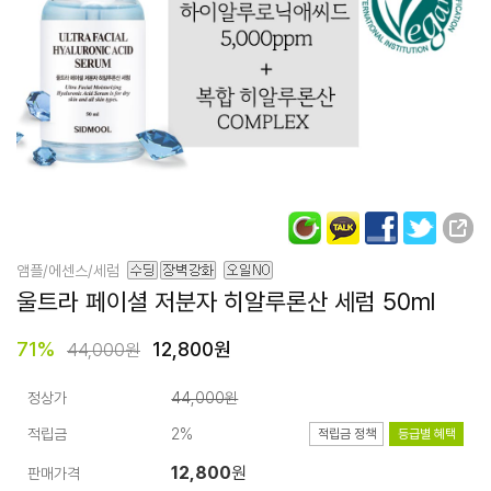
앰플/에센스/세럼
울트라 페이셜
저분자 히알루론산
세럼 50ml
71
%
12,800원
44,000원
정상가
44,000원
적립금
2%
적립금 정책
등급별 혜택
12,800
원
판매가격