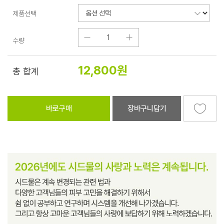
제품선택
수량
12,800
원
총 합계
바로구매
장바구니담기