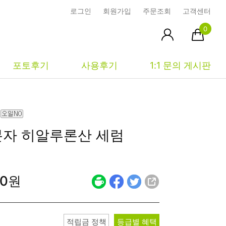
로그인
회원가입
주문조회
고객센터
0
포토후기
사용후기
1:1 문의 게시판
피부타입별
커뮤니티
마이페이지
자 히알루론산
세럼
건성
시사모
주문조회
중성
상품문의
장바구니
00원
지성
시드물통신
최근본상품
복합성
전 어떻게 써요?
위시리스트
민감성
공지사항
적립금 정책
등급별 혜택