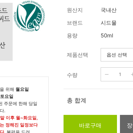
름/탄력
레티놀
수분젤/에센셜
원산지
국내산
모공/피지/블랙
녹차/EGCG
로션
헤드
브랜드
시드물
알로에
크림
각질관리
용량
50ml
어성초
썬케어
장벽케어
아하/바하/파하/
오일
제품선택
무기자차
라하
바디/헤어/핸드/
레이저관리
징크
풋
수량
탈모케어
봉독/프로폴리스
메이크업
동물성프리
을 위해
월요일
호호바
립/아이
, 토요일
예비맘
총 합계
된 주문에 한해 당일
달팽이
건강식품
다.
미취학
카렌듈라
소품
주말 이후 월~화요일,
청소년
바로구매
장
는 정해진 일정보다
동백
다.
불편을 드려