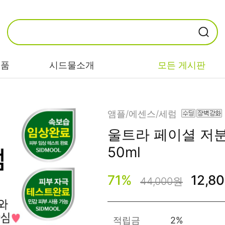
제품
시드물소개
모든 게시판
카테고리별
기능/고민별
성분별
앰플/에센스/세럼
울트라 페이셜
저분
비누/클렌징
트러블/시카
EGF/FGF/IGF
50ml
마스크/팩/필링
민감/건조/속당
콜라겐
김
71
%
12,8
44,000원
스킨/토너/미스
히알루론산
트
미백/화이트닝/
병풀/센텔라
흔적
앰플/에센스/세
판테놀
적립금
2%
럼
안티에이징/주