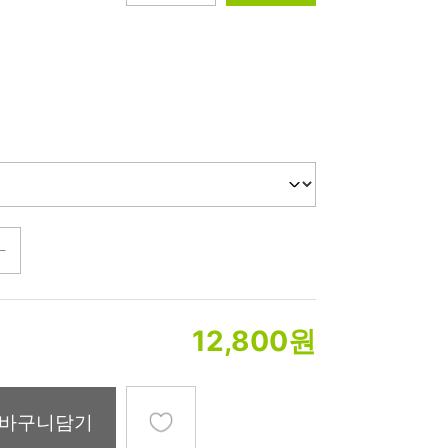
미생물&방사능
검사
텍스트 사용후기
포토사용 후기
성분사전
해외배송문의
시드물 매니아
12,800
원
바구니담기