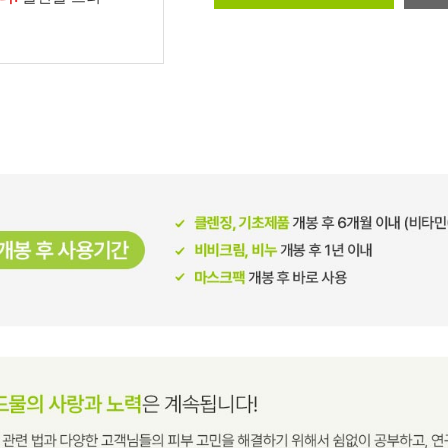
남성화장품
티트리
내츄럴99
무오일
세라마이드
글루타치온
트라넥사믹
피디알엔