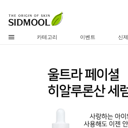
카테고리
이벤트
신
#전체메뉴
전제품보기
신제품
카테고리별
베스트
이벤트
기능/고민별
임상별
성분별