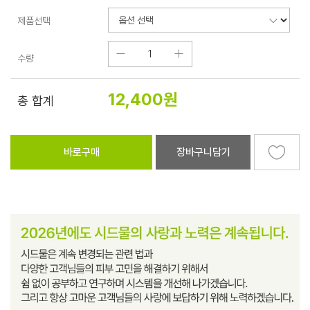
제품선택
수량
12,400
원
총 합계
바로구매
장바구니담기