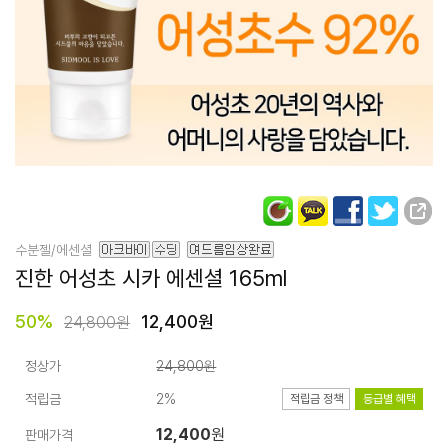
수분젤/에센셜
진한 어성초 시카 에센셜
165ml
50
%
12,400원
24,800원
정상가
24,800원
적립금
2%
적립금 정책
등급별 혜택
12,400
원
판매가격