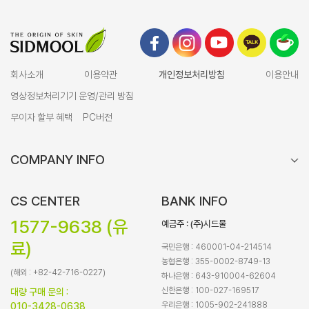
회사소개
이용약관
개인정보처리방침
이용안내
영상정보처리기기 운영/관리 방침
무이자 할부 혜택
PC버전
COMPANY INFO
CS CENTER
BANK INFO
1577-9638 (유
예금주 : (주)시드물
료)
국민은행 : 460001-04-214514
농협은행 : 355-0002-8749-13
(해외 : +82-42-716-0227)
하나은행 : 643-910004-62604
신한은행 : 100-027-169517
대량 구매 문의 :
우리은행 : 1005-902-241888
010-3428-0638