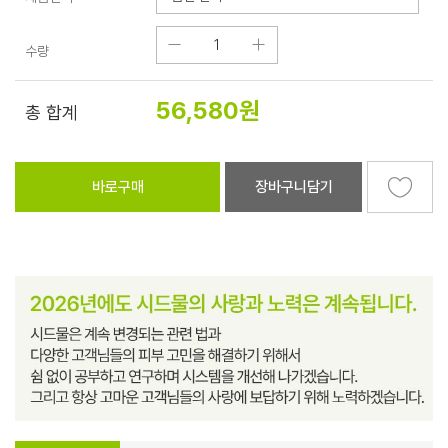
수량
56,580
원
총 합계
바로구매
장바구니담기