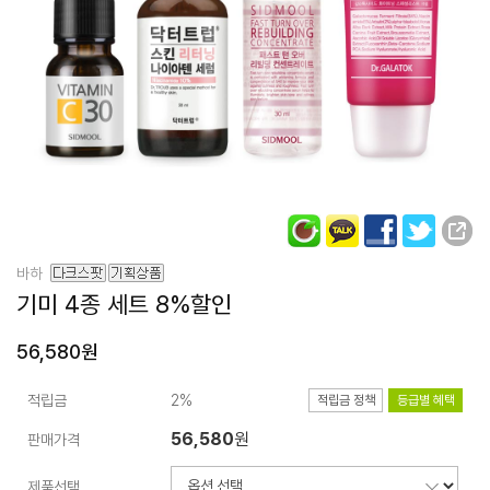
바하
기미 4종 세트
8%할인
56,580원
적립금
2%
적립금 정책
등급별 혜택
56,580
원
판매가격
제품선택