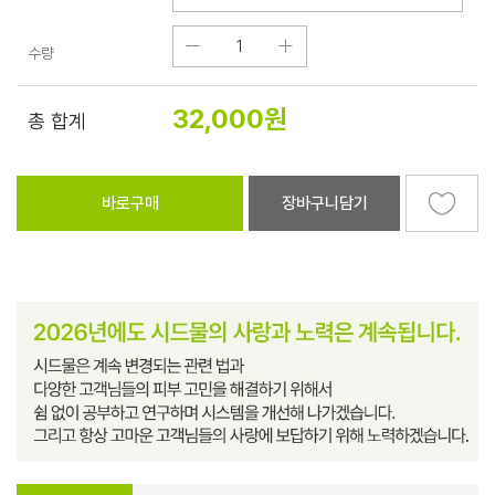
수량
32,000
원
총 합계
바로구매
장바구니담기