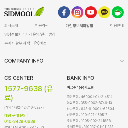
회사소개
이용약관
개인정보처리방침
이용안내
영상정보처리기기 운영/관리 방침
무이자 할부 혜택
PC버전
COMPANY INFO
CS CENTER
BANK INFO
1577-9638 (유
예금주 : (주)시드물
료)
국민은행 : 460001-04-214514
농협은행 : 355-0002-8749-13
(해외 : +82-42-716-0227)
하나은행 : 643-910004-62604
신한은행 : 100-027-169517
대량 구매 문의 :
우리은행 : 1005-902-241888
010-3428-0638
우체국은행 : 310037-01-011233
평일 : AM 9:00 - PM 17:00