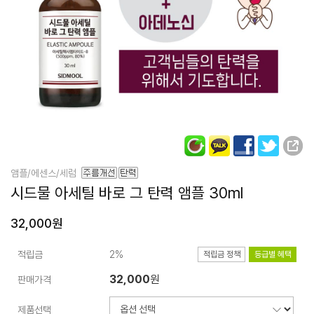
앰플/에센스/세럼
시드물 아세틸
바로 그 탄력 앰플 30ml
32,000원
적립금
2%
적립금 정책
등급별 혜택
32,000
원
판매가격
제품선택