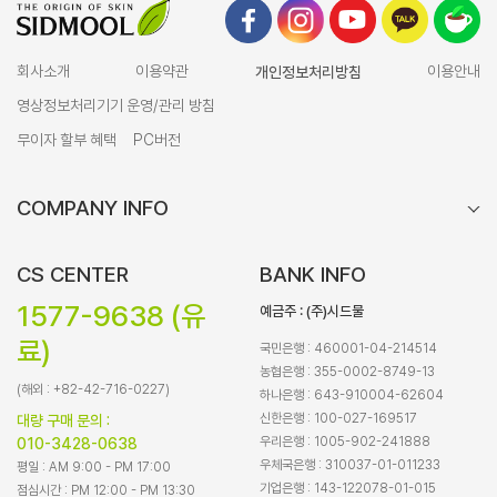
회사소개
이용약관
개인정보처리방침
이용안내
영상정보처리기기 운영/관리 방침
무이자 할부 혜택
PC버전
COMPANY INFO
CS CENTER
BANK INFO
1577-9638 (유
예금주 : (주)시드물
료)
국민은행 : 460001-04-214514
농협은행 : 355-0002-8749-13
(해외 : +82-42-716-0227)
하나은행 : 643-910004-62604
신한은행 : 100-027-169517
대량 구매 문의 :
우리은행 : 1005-902-241888
010-3428-0638
우체국은행 : 310037-01-011233
평일 : AM 9:00 - PM 17:00
기업은행 : 143-122078-01-015
점심시간 : PM 12:00 - PM 13:30