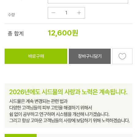
수량
12,600
원
총 합계
바로구매
장바구니담기