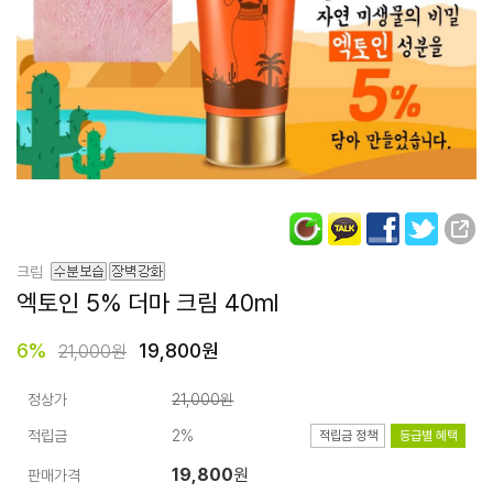
크림
엑토인 5% 더마 크림
40ml
6
%
19,800원
21,000원
정상가
21,000원
적립금
2%
적립금 정책
등급별 혜택
19,800
원
판매가격