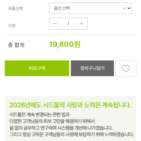
제품선택
수량
19,800
원
총 합계
바로구매
장바구니담기