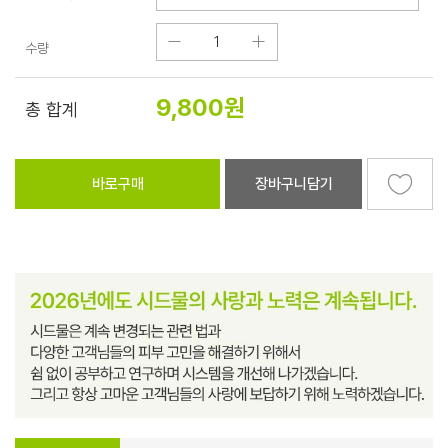
수량
9,800
원
총 합계
바로구매
장바구니담기