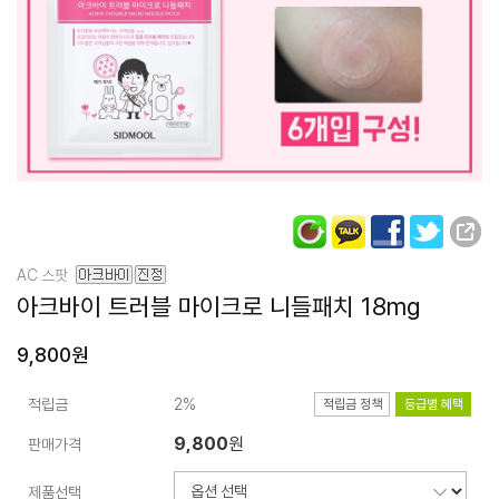
AC 스팟
아크바이 트러블
마이크로 니들패치 18mg
9,800원
적립금
2%
적립금 정책
등급별 혜택
9,800
원
판매가격
제품선택