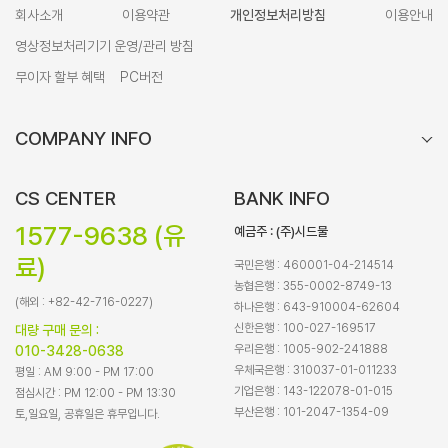
회사소개
이용약관
개인정보처리방침
이용안내
영상정보처리기기 운영/관리 방침
무이자 할부 혜택
PC버전
COMPANY INFO
CS CENTER
BANK INFO
1577-9638 (유
예금주 : (주)시드물
료)
국민은행 : 460001-04-214514
농협은행 : 355-0002-8749-13
(해외 : +82-42-716-0227)
하나은행 : 643-910004-62604
신한은행 : 100-027-169517
대량 구매 문의 :
우리은행 : 1005-902-241888
010-3428-0638
우체국은행 : 310037-01-011233
평일 : AM 9:00 - PM 17:00
기업은행 : 143-122078-01-015
점심시간 : PM 12:00 - PM 13:30
부산은행 : 101-2047-1354-09
토,일요일, 공휴일은 휴무입니다.