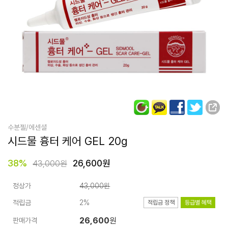
수분젤/에센셜
시드물 흉터 케어 GEL 20g
38
%
26,600원
43,000원
정상가
43,000원
적립금
2%
적립금 정책
등급별 혜택
26,600
원
판매가격