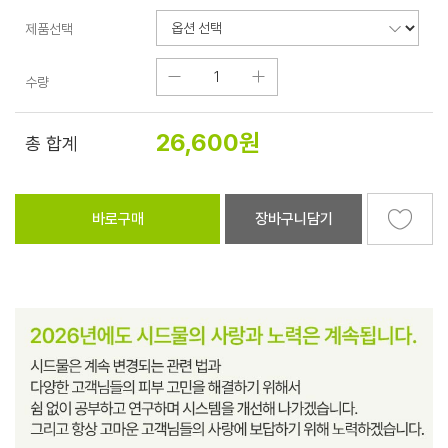
제품선택
수량
26,600
원
총 합계
바로구매
장바구니담기