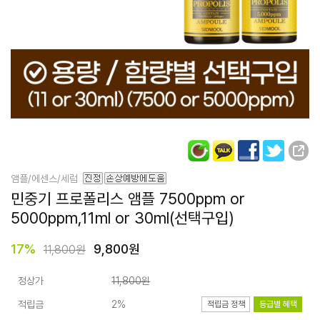
앰플/에센스/세럼
민중기 프로폴리스 앰플
7500ppm or
5000ppm
,11ml or 30ml(선택구입)
17
%
9,800원
11,800원
정상가
11,800원
적립금
2%
적립금 정책
등급별 혜택