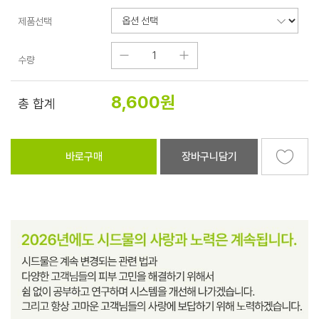
제품선택
수량
8,600
원
총 합계
바로구매
장바구니담기