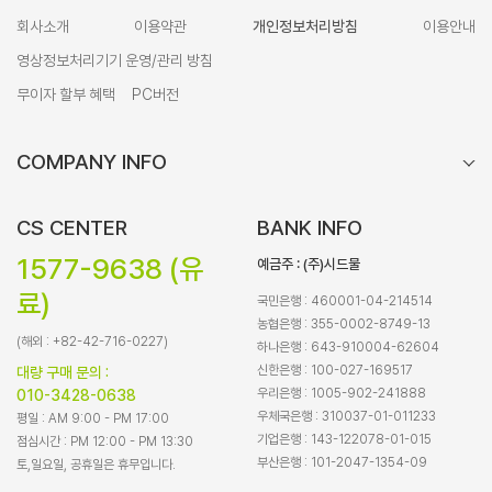
회사소개
이용약관
개인정보처리방침
이용안내
영상정보처리기기 운영/관리 방침
무이자 할부 혜택
PC버전
COMPANY INFO
CS CENTER
BANK INFO
1577-9638 (유
예금주 : (주)시드물
료)
국민은행 : 460001-04-214514
농협은행 : 355-0002-8749-13
(해외 : +82-42-716-0227)
하나은행 : 643-910004-62604
신한은행 : 100-027-169517
대량 구매 문의 :
우리은행 : 1005-902-241888
010-3428-0638
우체국은행 : 310037-01-011233
평일 : AM 9:00 - PM 17:00
기업은행 : 143-122078-01-015
점심시간 : PM 12:00 - PM 13:30
부산은행 : 101-2047-1354-09
토,일요일, 공휴일은 휴무입니다.