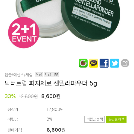
앰플/에센스/세럼
닥터트럽 피지제로 센텔라파우더 5g
33
%
8,600원
12,800원
정상가
12,800원
적립금
2%
적립금 정책
등급별 혜택
8,600
원
판매가격