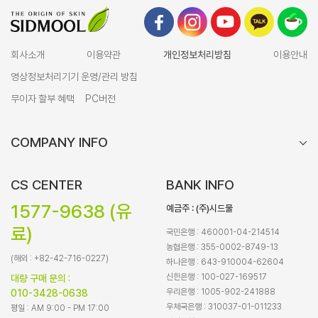
회사소개
이용약관
개인정보처리방침
이용안내
영상정보처리기기 운영/관리 방침
무이자 할부 혜택
PC버전
COMPANY INFO
CS CENTER
BANK INFO
1577-9638 (유
예금주 : (주)시드물
료)
국민은행 : 460001-04-214514
농협은행 : 355-0002-8749-13
(해외 : +82-42-716-0227)
하나은행 : 643-910004-62604
신한은행 : 100-027-169517
대량 구매 문의 :
우리은행 : 1005-902-241888
010-3428-0638
우체국은행 : 310037-01-011233
평일 : AM 9:00 - PM 17:00