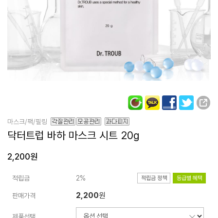
마스크/팩/필링
닥터트럽
바하 마스크 시트 20g
2,200원
적립금
2%
적립금 정책
등급별 혜택
2,200
원
판매가격
제품선택