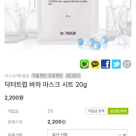
마스크/팩/필링
닥터트럽
바하 마스크 시트 20g
2,200원
적립금
2%
적립금 정책
등급별 혜택
2,200
원
판매가격
제품선택