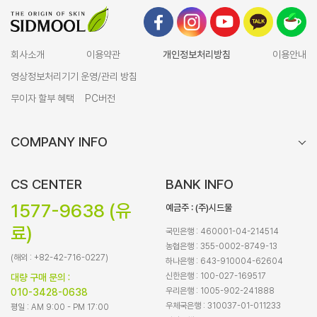
회사소개
이용약관
개인정보처리방침
이용안내
영상정보처리기기 운영/관리 방침
무이자 할부 혜택
PC버전
COMPANY INFO
CS CENTER
BANK INFO
1577-9638 (유
예금주 : (주)시드물
료)
국민은행 : 460001-04-214514
농협은행 : 355-0002-8749-13
(해외 : +82-42-716-0227)
하나은행 : 643-910004-62604
신한은행 : 100-027-169517
대량 구매 문의 :
우리은행 : 1005-902-241888
010-3428-0638
우체국은행 : 310037-01-011233
평일 : AM 9:00 - PM 17:00