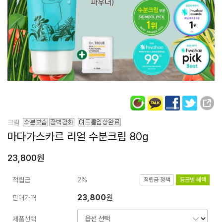
크림
마다가스카르
리얼 수분크림 80g
23,800원
적립금
2%
적립금 정책
등급별 혜택
23,800
원
판매가격
제품선택