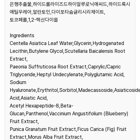
은행추출물,하이드롤라이즈드하이알루로닉애씨드,하이드록시
에틸우레아,알란토인,다이포타슘글리시리제이트,
토코페롤,1,2-헥산다이올
Ingredients
Centella Asiatica Leaf Water,Glycerin,Hydrogenated
Lecithin,Butylene Glycol,Scutellaria Baicalensis Root
Extract,
Paeonia Suffruticosa Root Extract,Caprylic/Capric
Triglyceride,Heptyl Undecylenate,Polyglutamic Acid,
Sodium
Hyaluronate,Erythritol,Sorbitol,Madecassoside,Asiaticosi
Acid,Asiatic Acid,
Acetyl Hexapeptide-8,Beta-
Glucan,Panthenol,Vaccinium Angustifolium (Blueberry)
Fruit Extract,
Punica Granatum Fruit Extract,Ficus Carica (Fig) Fruit
Extract,Morus Alba Fruit Extract,