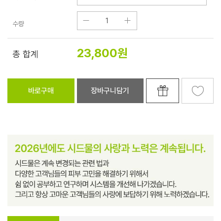
수량
23,800
원
총 합계
바로구매
장바구니담기