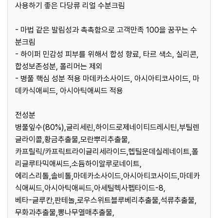
사용하기 좋은 다당류 리얼 수분크림
- 마법 같은 발림성과 촉촉함으로 고객만족 100을 꿈꾸는 수
분크림
- 하이퍼 민감성 피부를 위해서 합성 향료, 타르 색소, 실리콘,
합성보존성분, 폴리머는 제외
- 병풀 핵심 성분 적용 마데카소사이드, 아시아티코사이드, 마
데카식애씨드, 아시아틱애씨드 적용
전성분
병풀잎수(80%),글리세린,하이드로제네이티드레시틴,부틸렌
글라이콜,황금추출물,모란뿌리추출물,
카프릴릭/카프릭트라이글리세라이드,헵틸운데실레네이트,폴
리글루타믹애씨드,소듐하이알루로네이트,
에리스리톨,솔비톨,마데카소사이드,아시아티코사이드,마데카
식애씨드,아시아틱애씨드,아세틸헥사펩타이드-8,
베타-글루칸,판테놀,로우스위트블루베리추출물,석류추출물,
무화과추출물,뽕나무열매추출물,