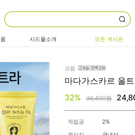
제품
시드물소개
모든 게시판
카테고리별
기능/고민별
성분별
크림
마다가스카르
울트
비누/클렌징
트러블/시카
EGF/FGF/IGF
32
%
24,
마스크/팩/필링
민감/건조/속당
콜라겐
36,400원
김
스킨/토너/미스
히알루론산
트
미백/화이트닝/
병풀/센텔라
흔적
적립금
2%
앰플/에센스/세
판테놀
럼
안티에이징/주
원산지
국내산