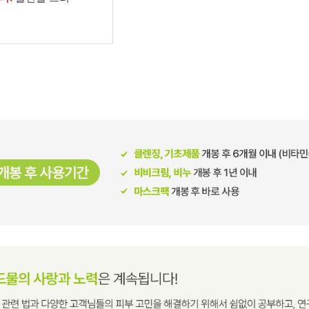
남성화장품
티트리
내츄럴99
무오일
세라마이드
글루타치온
트라넥사믹
피디알엔