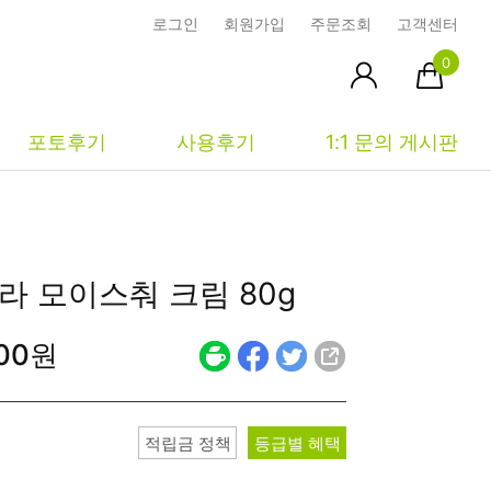
로그인
회원가입
주문조회
고객센터
0
포토후기
사용후기
1:1 문의 게시판
피부타입별
커뮤니티
마이페이지
라 모이스춰 크림 80g
건성
시사모
주문조회
800원
중성
상품문의
장바구니
지성
시드물통신
최근본상품
복합성
전 어떻게 써요?
위시리스트
적립금 정책
등급별 혜택
민감성
공지사항