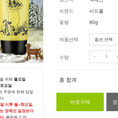
름/탄력
레티놀
수분젤/에센셜
브랜드
시드물
모공/피지/블랙
녹차/EGCG
로션
헤드
용량
80g
알로에
크림
각질관리
어성초
썬케어
장벽케어
제품선택
아하/바하/파하/
오일
무기자차
라하
수량
바디/헤어/핸드/
레이저관리
징크
풋
탈모케어
봉독/프로폴리스
메이크업
동물성프리
을 위해
월요일
총 합계
호호바
립/아이
, 토요일
예비맘
된 주문에 한해 당일
달팽이
건강식품
다.
미취학
바로구매
장
카렌듈라
소품
주말 이후 월~화요일,
청소년
는 정해진 일정보다
동백
다.
불편을 드려