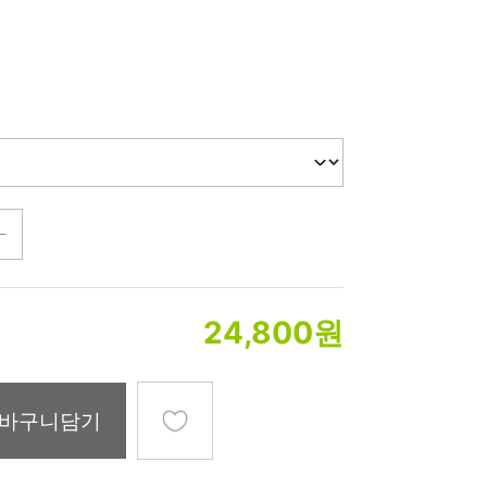
미생물&방사능
검사
텍스트 사용후기
포토사용 후기
성분사전
해외배송문의
시드물 매니아
24,800
원
바구니담기