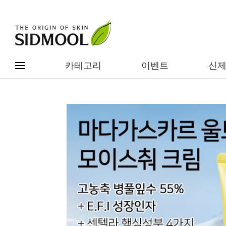
카테고리
이벤트
신
#전체메뉴
전제품보기
신제품
카테고리별
베스트
이벤트
기능/고민별
임상별
성분별