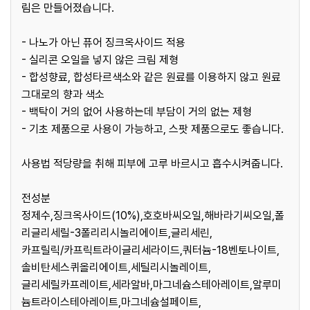
림은 만들어졌습니다.
- 나노가 아닌 퓨어 징크옥사이드 적용
- 실리콘 오일을 넣지 않은 크림 제형
- 합성향료, 합성타르색소와 같은 원료를 이용하지 않고 원료
그대로의 향과 색소
- 백탁이 거의 없어 사용하는데 부담이 거의 없는 제형
- 기초 제품으로 사용이 가능하고, 스팟 제품으로도 좋습니다.
사용법 적당량을 취해 피부에 고루 바르시고 흡수시켜줍니다.
전성분
정제수,징크옥사이드(10%),호호바씨오일,해바라기씨오일,폴
리글리세릴-3폴리리시놀리에이트,글리세린,
카프릴릭/카프릭트라이글리세라이드,쿼터늄-18벤토나이트,
솔비탄세스퀴올리에이트,세틸리시놀레이트,
글리세릴카프레이트,세라알바,마그네슘스테아레이트,알루미
늄트라이스테아레이트,마그네슘설페이트,