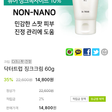
크림
닥터트럽
징크크림 60g
35
%
14,800원
22,600원
정상가
22,600원
적립금
2%
적립금 정책
등급별 혜택
14,800
원
판매가격