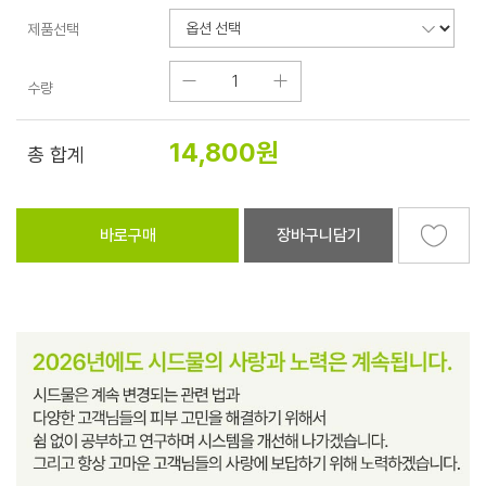
제품선택
수량
14,800
원
총 합계
바로구매
장바구니담기