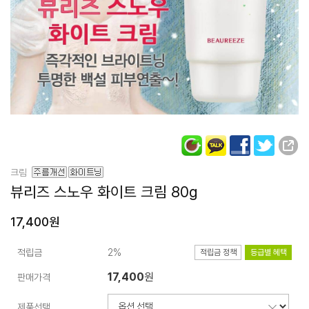
크림
뷰리즈 스노우
화이트 크림 80g
17,400원
적립금
2%
적립금 정책
등급별 혜택
17,400
원
판매가격
제품선택