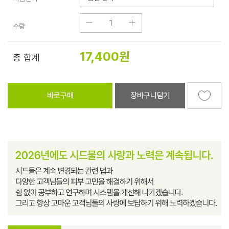
수량
17,400
원
총 합계
바로구매
장바구니담기