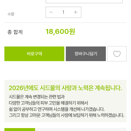
수량
18,600
원
총 합계
바로구매
장바구니담기