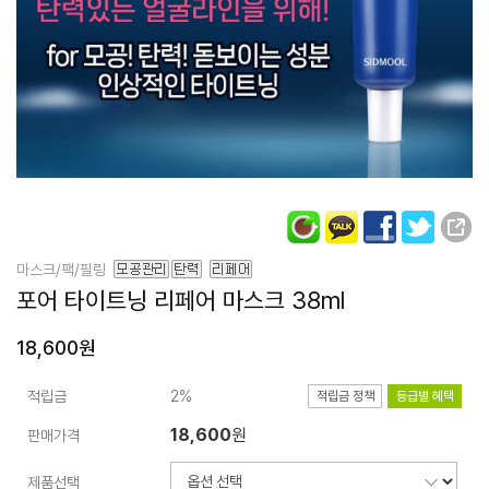
마스크/팩/필링
포어 타이트닝 리페어 마스크 38ml
18,600원
적립금
2%
적립금 정책
등급별 혜택
18,600
원
판매가격
제품선택