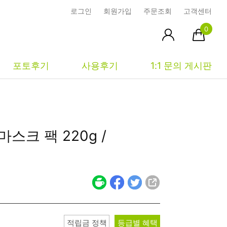
로그인
회원가입
주문조회
고객센터
0
포토후기
사용후기
1:1 문의 게시판
피부타입별
커뮤니티
마이페이지
마스크 팩
220g /
건성
시사모
주문조회
중성
상품문의
장바구니
지성
시드물통신
최근본상품
복합성
전 어떻게 써요?
위시리스트
민감성
공지사항
적립금 정책
등급별 혜택