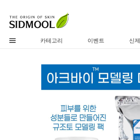
카테고리
이벤트
신
#전체메뉴
전제품보기
신제품
카테고리별
베스트
이벤트
기능/고민별
임상별
성분별