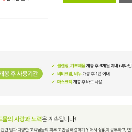
남성화장품
티트리
내츄럴99
무오일
세라마이드
글루타치온
트라넥사믹
피디알엔