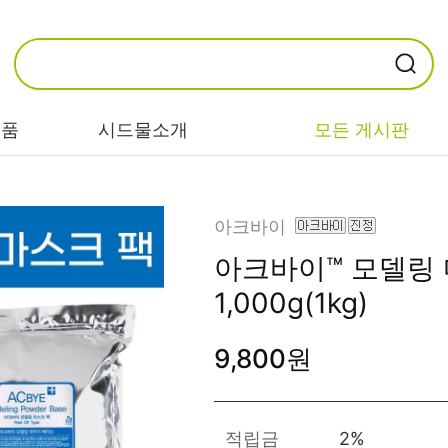
제품
시드물소개
모든 게시판
카테고리별
기능/고민별
성분별
아크바이
아크바이™ 모델링
비누/클렌징
트러블/시카
EGF/FGF/IGF
1,000g(1kg)
마스크/팩/필링
민감/건조/속당
콜라겐
김
9,800원
스킨/토너/미스
히알루론산
트
미백/화이트닝/
병풀/센텔라
흔적
앰플/에센스/세
판테놀
적립금
2%
럼
안티에이징/주