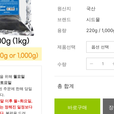
름/탄력
레티놀
수분젤/에센셜
원산지
국산
모공/피지/블랙
녹차/EGCG
로션
헤드
브랜드
시드물
알로에
크림
각질관리
용량
220g / 1,000
어성초
썬케어
장벽케어
아하/바하/파하/
오일
제품선택
무기자차
라하
바디/헤어/핸드/
레이저관리
징크
풋
수량
탈모케어
봉독/프로폴리스
메이크업
동물성프리
을 위해
월요일
호호바
립/아이
, 토요일
예비맘
총 합계
된 주문에 한해 당일
달팽이
건강식품
다.
미취학
카렌듈라
소품
주말 이후 월~화요일,
청소년
바로구매
장
는 정해진 일정보다
동백
다.
불편을 드려