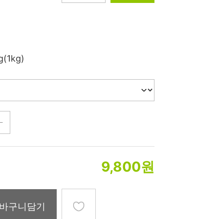
미생물&방사능
검사
텍스트 사용후기
g(1kg)
포토사용 후기
성분사전
해외배송문의
시드물 매니아
9,800
원
바구니담기