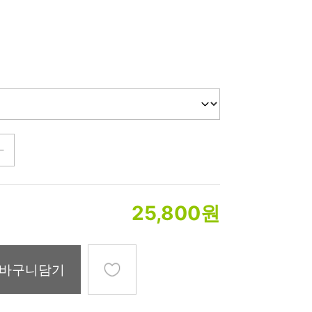
미생물&방사능
검사
텍스트 사용후기
포토사용 후기
성분사전
해외배송문의
시드물 매니아
25,800
원
바구니담기