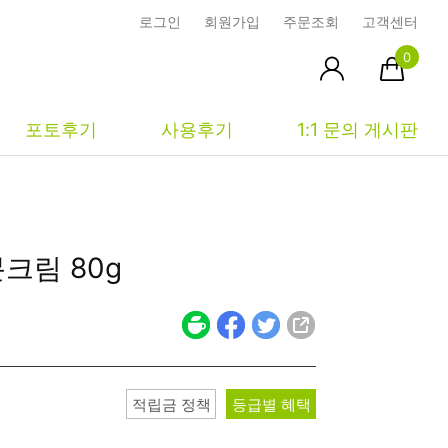
로그인
회원가입
주문조회
고객센터
0
포토후기
사용후기
1:1 문의 게시판
피부타입별
커뮤니티
마이페이지
분크림
80g
건성
시사모
주문조회
중성
상품문의
장바구니
지성
시드물통신
최근본상품
복합성
전 어떻게 써요?
위시리스트
적립금 정책
등급별 혜택
민감성
공지사항