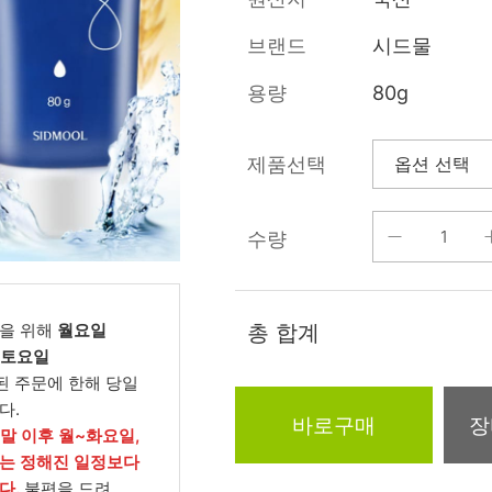
름/탄력
레티놀
수분젤/에센셜
브랜드
시드물
모공/피지/블랙
녹차/EGCG
로션
헤드
용량
80g
알로에
크림
각질관리
어성초
썬케어
장벽케어
제품선택
아하/바하/파하/
오일
무기자차
라하
수량
바디/헤어/핸드/
레이저관리
징크
풋
탈모케어
봉독/프로폴리스
메이크업
동물성프리
을 위해
월요일
총 합계
호호바
립/아이
, 토요일
예비맘
된 주문에 한해 당일
달팽이
건강식품
다.
미취학
바로구매
장
카렌듈라
소품
주말 이후 월~화요일,
청소년
는 정해진 일정보다
동백
다.
불편을 드려