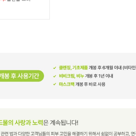
남성화장품
티트리
내츄럴99
무오일
세라마이드
글루타치온
트라넥사믹
피디알엔