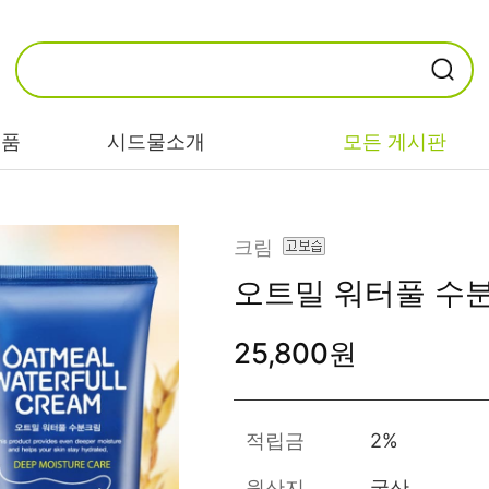
제품
시드물소개
모든 게시판
카테고리별
기능/고민별
성분별
크림
오트밀 워터풀 수
비누/클렌징
트러블/시카
EGF/FGF/IGF
25,800원
마스크/팩/필링
민감/건조/속당
콜라겐
김
스킨/토너/미스
히알루론산
트
미백/화이트닝/
병풀/센텔라
흔적
적립금
2%
앰플/에센스/세
판테놀
럼
안티에이징/주
원산지
국산