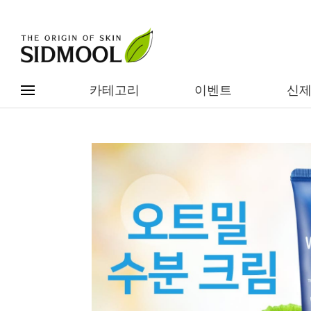
카테고리
이벤트
신
#전체메뉴
전제품보기
신제품
카테고리별
베스트
이벤트
기능/고민별
임상별
성분별