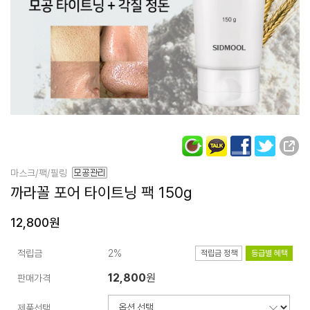
마스크/팩/필링
까라꼴 포어 타이트닝
팩 150g
12,800원
적립금
2%
적립금 정책
등급별 혜택
12,800
원
판매가격
제품선택