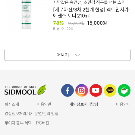
사막같은 속건성, 초민감 직구를 넘는 스펙&가성비!
[제로마진/3차 2천개 한정] 엑토인시카
에센스 토너 210ml
78%
15,000원
68,000원
리뷰 수 : 220
더보기
회사소개
이용약관
개인정보처리방침
이용안내
영상정보처리기기 운영/관리 방침
무이자 할부 혜택
PC버전