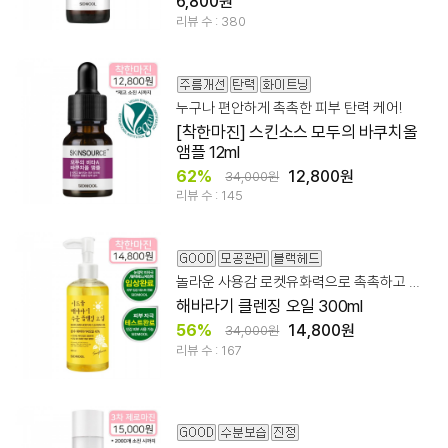
6,800원
리뷰 수 : 380
누구나 편안하게 촉촉한 피부 탄력 케어!
[착한마진] 스킨소스 모두의 바쿠치올
앰플 12ml
62%
12,800원
34,000원
리뷰 수 : 145
놀라운 사용감 로켓유화력으로 촉촉하고 깔끔한 클렌징!
해바라기 클렌징 오일 300ml
56%
14,800원
34,000원
리뷰 수 : 167