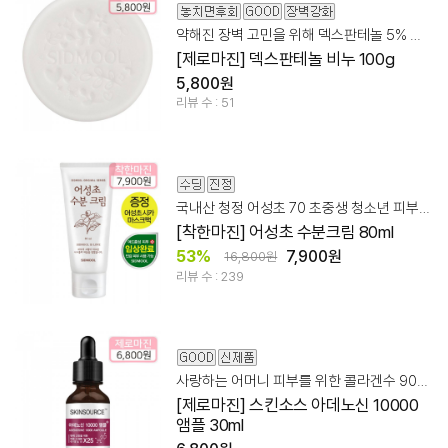
약해진 장벽 고민을 위해 덱스판테놀 5% 촉촉 클렌징
[제로마진] 덱스판테놀 비누 100g
5,800원
리뷰 수 : 51
국내산 청정 어성초 70 초중생 청소년 피부 고민부터 진정 수딩 케어!
[착한마진] 어성초 수분크림 80ml
53%
7,900원
16,800원
리뷰 수 : 239
사랑하는 어머니 피부를 위한 콜라겐수 90% + 아데노신 앰플
[제로마진] 스킨소스 아데노신 10000
앰플 30ml