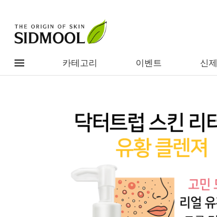
카테고리
이벤트
신
#전체메뉴
전제품보기
신제품
카테고리별
베스트
이벤트
기능/고민별
임상별
성분별