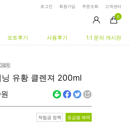
로그인
회원가입
주문조회
고객센터
0
포토후기
사용후기
1:1 문의 게시판
피부타입별
커뮤니티
마이페이지
터닝
유황 클렌져 200ml
건성
시사모
주문조회
0원
중성
상품문의
장바구니
지성
시드물통신
최근본상품
복합성
전 어떻게 써요?
위시리스트
적립금 정책
등급별 혜택
민감성
공지사항