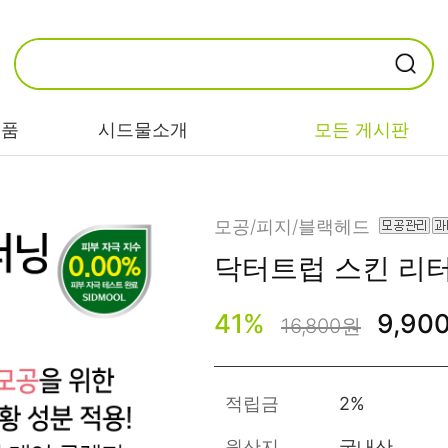
제품
시드물소개
모든 게시판
카테고리별
기능/고민별
성분별
모공/피지/블랙헤드
닥터트럽
스킨 리
비누/클렌징
트러블/시카
EGF/FGF/IGF
41
%
9,90
마스크/팩/필링
민감/건조/속당
콜라겐
16,800원
김
스킨/토너/미스
히알루론산
트
미백/화이트닝/
병풀/센텔라
흔적
적립금
2%
앰플/에센스/세
판테놀
럼
안티에이징/주
원산지
국내산