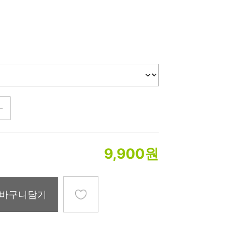
미생물&방사능
검사
텍스트 사용후기
포토사용 후기
성분사전
해외배송문의
시드물 매니아
9,900
원
바구니담기