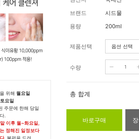
름/탄력
레티놀
수분젤/에센셜
브랜드
시드물
모공/피지/블랙
녹차/EGCG
로션
헤드
용량
200ml
알로에
크림
각질관리
어성초
썬케어
장벽케어
제품선택
아하/바하/파하/
오일
무기자차
라하
수량
바디/헤어/핸드/
레이저관리
징크
풋
탈모케어
봉독/프로폴리스
메이크업
동물성프리
을 위해
월요일
총 합계
호호바
립/아이
, 토요일
예비맘
된 주문에 한해 당일
달팽이
건강식품
다.
미취학
바로구매
장
카렌듈라
소품
주말 이후 월~화요일,
청소년
는 정해진 일정보다
동백
다.
불편을 드려