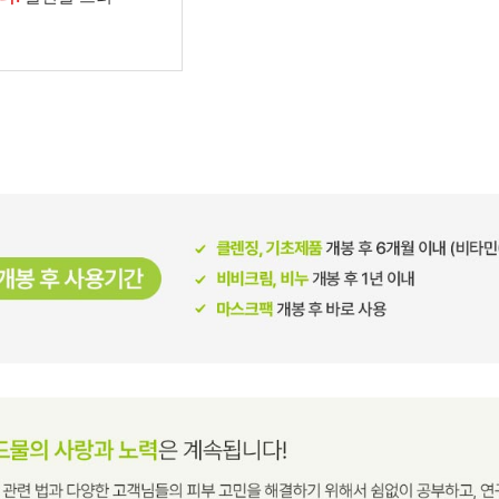
남성화장품
티트리
내츄럴99
무오일
세라마이드
글루타치온
트라넥사믹
피디알엔