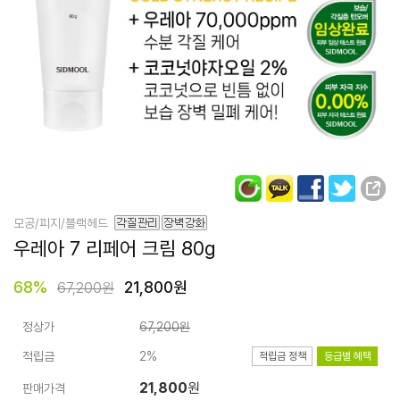
모공/피지/블랙헤드
우레아 7 리페어
크림 80g
68
%
21,800원
67,200원
정상가
67,200원
적립금
2%
적립금 정책
등급별 혜택
21,800
원
판매가격