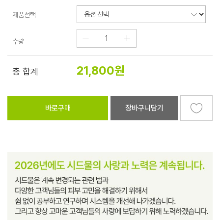
제품선택
수량
21,800
원
총 합계
바로구매
장바구니담기