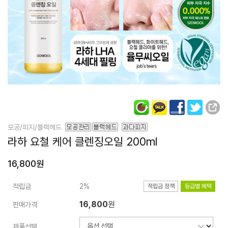
모공/피지/블랙헤드
라하 요철 케어 클렌징오일
200ml
16,800원
적립금
2%
적립금 정책
등급별 혜택
16,800
원
판매가격
제품선택