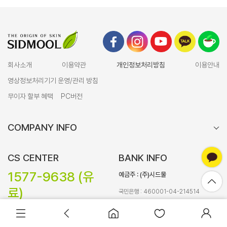
회사소개
이용약관
개인정보처리방침
이용안내
영상정보처리기기 운영/관리 방침
무이자 할부 혜택
PC버전
COMPANY INFO
CS CENTER
BANK INFO
1577-9638 (유
예금주 : (주)시드물
료)
국민은행 : 460001-04-214514
농협은행 : 355-0002-8749-13
바로구매
장바구니담기
(해외 : +82-42-716-0227)
하나은행 : 643-910004-62604
신한은행 : 100-027-169517
대량 구매 문의 :