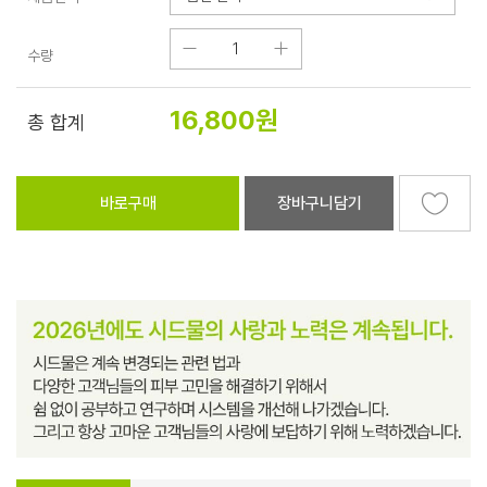
수량
16,800
원
총 합계
바로구매
장바구니담기