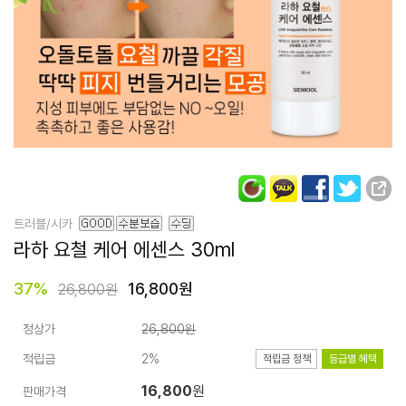
트러블/시카
라하 요철 케어 에센스 30ml
37
%
16,800원
26,800원
정상가
26,800원
적립금
2%
적립금 정책
등급별 혜택
16,800
원
판매가격