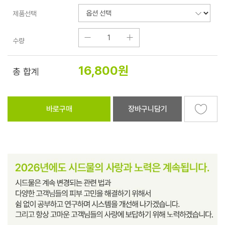
제품선택
수량
16,800
원
총 합계
바로구매
장바구니담기