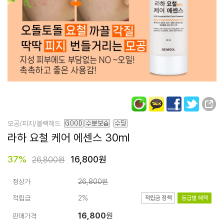
모공/피지/블랙헤드
라하 요철 케어 에센스 30ml
37
%
16,800원
26,800원
정상가
26,800원
적립금
2%
적립금 정책
등급별 혜택
16,800
원
판매가격