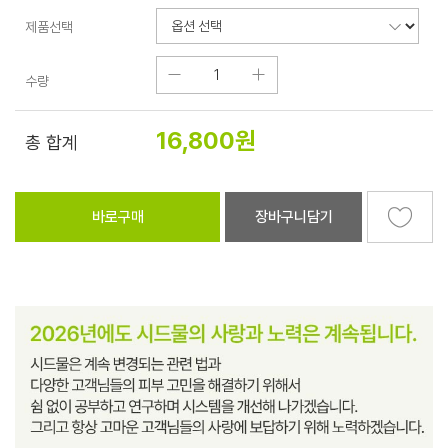
제품선택
수량
16,800
원
총 합계
바로구매
장바구니담기