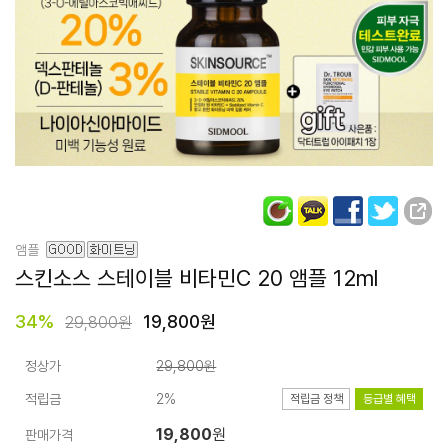
앰플
스킨소스 스테이블
비타민C 20 앰플
12ml
34
%
19,800원
29,800원
정상가
29,800원
적립금
2%
적립금 정책
등급별 혜택
19,800
원
판매가격