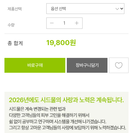
제품선택
수량
19,800
원
총 합계
바로구매
장바구니담기