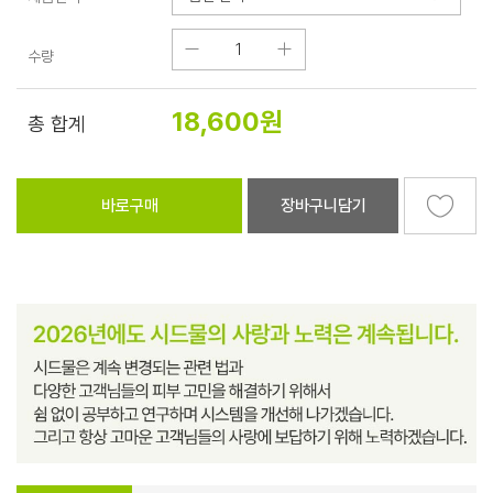
수량
18,600
원
총 합계
바로구매
장바구니담기