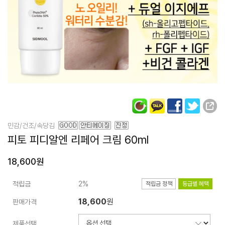
민감/건조/속당김
피토 피디알엔
리페어 크림
60ml
18,600원
적립금
2%
적립금 정책
등급별 혜택
18,600
원
판매가격
제품선택