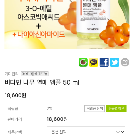
기미잡티
비타민 나무 열매 앰플
50 ml
18,600원
적립금
2%
적립금 정책
등급별 혜택
18,600
원
판매가격
제품선택