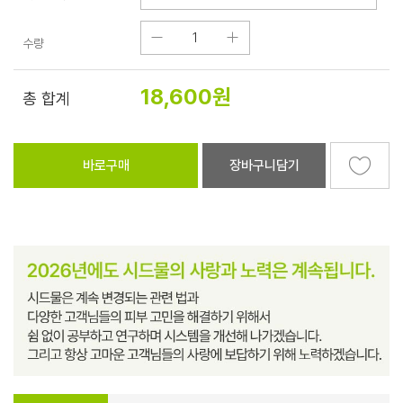
수량
18,600
원
총 합계
바로구매
장바구니담기