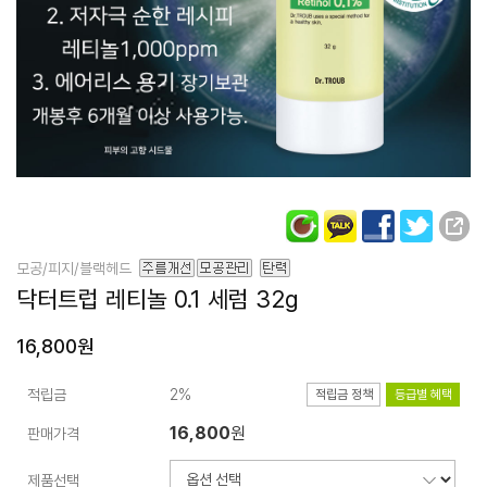
모공/피지/블랙헤드
닥터트럽
레티놀 0.1
세럼 32g
16,800원
적립금
2%
적립금 정책
등급별 혜택
16,800
원
판매가격
제품선택