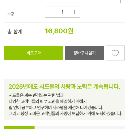
수량
16,800
원
총 합계
바로구매
장바구니담기