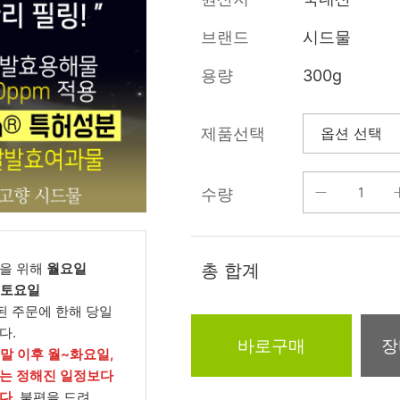
름/탄력
레티놀
수분젤/에센셜
브랜드
시드물
모공/피지/블랙
녹차/EGCG
로션
헤드
용량
300g
알로에
크림
각질관리
어성초
썬케어
장벽케어
제품선택
아하/바하/파하/
오일
무기자차
라하
수량
바디/헤어/핸드/
레이저관리
징크
풋
탈모케어
봉독/프로폴리스
메이크업
동물성프리
을 위해
월요일
총 합계
호호바
립/아이
, 토요일
예비맘
된 주문에 한해 당일
달팽이
건강식품
다.
미취학
바로구매
장
카렌듈라
소품
주말 이후 월~화요일,
청소년
는 정해진 일정보다
동백
다.
불편을 드려