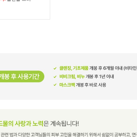
남성화장품
티트리
내츄럴99
무오일
세라마이드
글루타치온
트라넥사믹
피디알엔