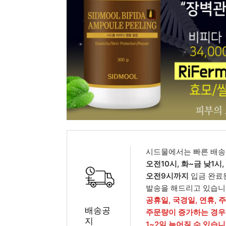
피부타입별
시드물에서는 빠른 배송
오전10시, 화~금 낮1시
오전9시까지
입금 완료
발송을 해드리고 있습니
공휴일, 국경일, 연휴, 
배송공
주문량이 증가하는 경우
지
1~2일 늦어질 수 있습니