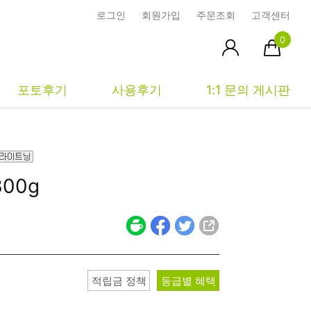
로그인
회원가입
주문조회
고객센터
0
포토후기
사용후기
1:1 문의 게시판
피부타입별
커뮤니티
마이페이지
300g
건성
시사모
주문조회
중성
상품문의
장바구니
지성
시드물통신
최근본상품
복합성
전 어떻게 써요?
위시리스트
적립금 정책
등급별 혜택
민감성
공지사항