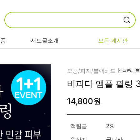
제품
시드물소개
모든 게시판
카테고리별
기능/고민별
성분별
모공/피지/블랙헤드
비피다 앰플 필링
비누/클렌징
트러블/시카
EGF/FGF/IGF
14,800원
마스크/팩/필링
민감/건조/속당
콜라겐
김
스킨/토너/미스
히알루론산
트
미백/화이트닝/
병풀/센텔라
흔적
적립금
2%
앰플/에센스/세
판테놀
럼
안티에이징/주
원산지
국내산