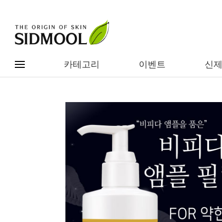
카테고리
이벤트
신
#전체메뉴
전제품보기
신제품
카테고리별
베스트
이벤트
기능/고민별
임상별
성분별