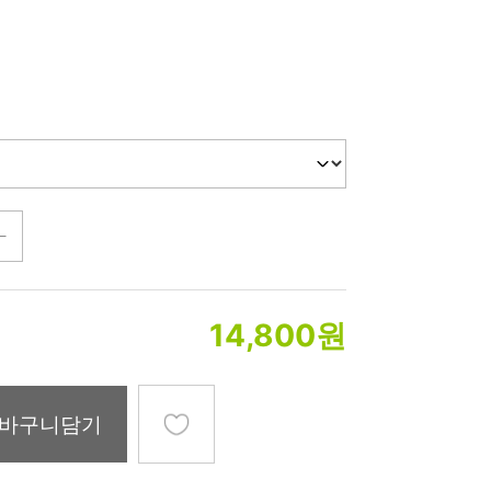
미생물&방사능
검사
텍스트 사용후기
포토사용 후기
성분사전
해외배송문의
시드물 매니아
14,800
원
바구니담기