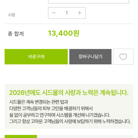
수량
13,400
원
총 합계
바로구매
장바구니담기