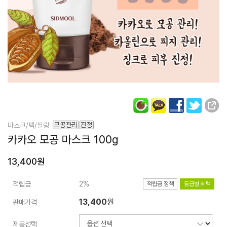
마스크/팩/필링
카카오 모공 마스크
100g
13,400원
적립금
2%
적립금 정책
등급별 혜택
13,400
원
판매가격
제품선택